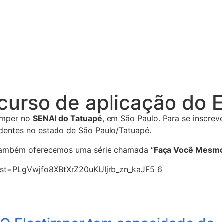
urso de aplicação do E
imper no
SENAI do Tatuapé
, em São Paulo. Para se inscre
identes no estado de São Paulo/Tatuapé.
, também oferecemos uma série chamada “
Faça Você Mesm
st=PLgVwjfo8XBtXrZ20uKUIjrb_zn_kaJF5 6